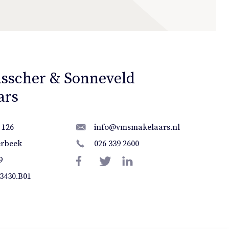
sscher & Sonneveld
ars
 126
info@vmsmakelaars.nl
erbeek
026 339 2600
9
3430.B01