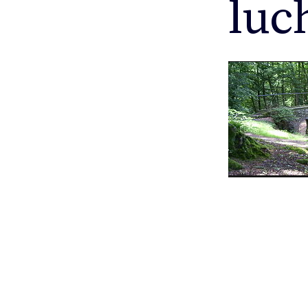
luc
Video
Player