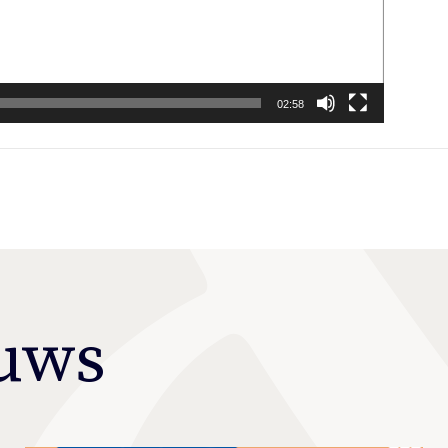
02:58
euws