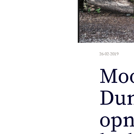
26-02-2019
Moo
Dun
opn