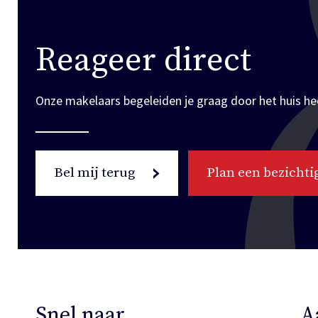
Reageer direct
Onze makelaars begeleiden je graag door het huis he
Bel mij terug
Plan een bezichti
Snel naar
A