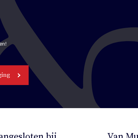
en!
ging
angesloten bij
Van Mu